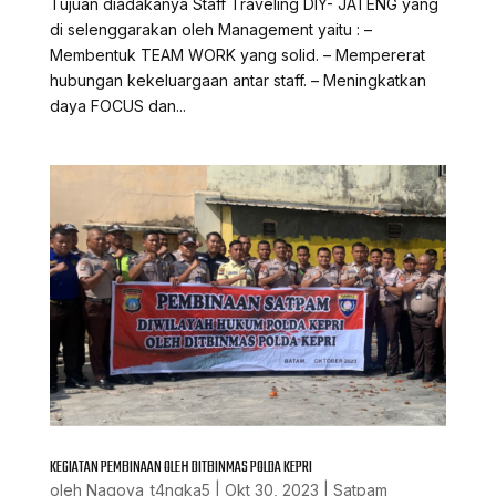
Tujuan diadakanya Staff Traveling DIY- JATENG yang
di selenggarakan oleh Management yaitu : –
Membentuk TEAM WORK yang solid. – Mempererat
hubungan kekeluargaan antar staff. – Meningkatkan
daya FOCUS dan...
KEGIATAN PEMBINAAN OLEH DITBINMAS POLDA KEPRI
oleh
Nagoya_t4ngka5
|
Okt 30, 2023
|
Satpam