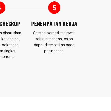
4
5
 CHECKUP
PENEMPATAN KERJA
n diharuskan
Setelah berhasil melewati
s kesehatan,
seluruh tahapan, calon
ka pekerjaan
dapat ditempatkan pada
n tingkat
perusahaan.
 tertentu.