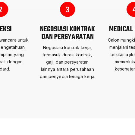
2
3
EKSI
NEGOSIASI KONTRAK
MEDICAL
DAN PERSYARATAN
wancara untuk
Calon mungki
pengetahuan
menjalani te
Negosiasi kontrak kerja,
mpilan yang
terutama ji
termasuk durasi kontrak,
rkait dengan
memerluka
gaji, dan persyaratan
dard.
kesehatan
lainnya antara perusahaan
dan penyedia tenaga kerja.