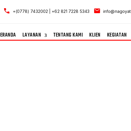
+(0778) 7432002 | +62 821 7228 5343
info@nagoyat
BERANDA
LAYANAN
TENTANG KAMI
KLIEN
KEGIATAN