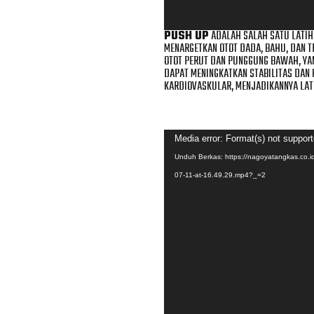
PUSH UP
ADALAH SALAH SATU LATIHA
MENARGETKAN OTOT DADA, BAHU, DAN T
OTOT PERUT DAN PUNGGUNG BAWAH, YA
DAPAT MENINGKATKAN STABILITAS DAN 
KARDIOVASKULAR, MENJADIKANNYA LAT
Pemutar
Media error: Format(s) not support
Video
Unduh Berkas: https://nagoyatangkas.co.
07-11-at-16.49.29.mp4?_=2