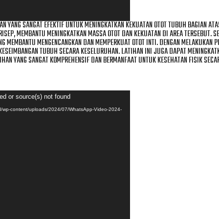
N YANG SANGAT EFEKTIF UNTUK MENINGKATKAN KEKUATAN OTOT TUBUH BAGIAN ATAS
RISEP, MEMBANTU MENINGKATKAN MASSA OTOT DAN KEKUATAN DI AREA TERSEBUT. SE
NG MEMBANTU MENGENCANGKAN DAN MEMPERKUAT OTOT INTI. DENGAN MELAKUKAN PU
KESEIMBANGAN TUBUH SECARA KESELURUHAN. LATIHAN INI JUGA DAPAT MENINGKAT
IHAN YANG SANGAT KOMPREHENSIF DAN BERMANFAAT UNTUK KESEHATAN FISIK SECA
ed or source(s) not found
id/wp-content/uploads/2024/07/WhatsApp-Video-2024-