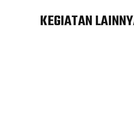
KEGIATAN LAINN
Perjalanan selama dua dekade merupakan p