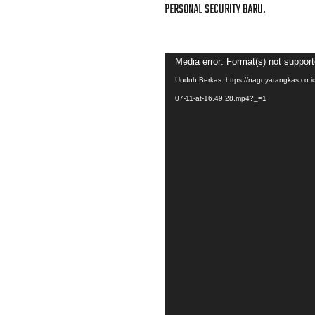
PERSONAL SECURITY BARU.
Pemutar
Media error: Format(s) not support
Video
Unduh Berkas: https://nagoyatangkas.co.
07-11-at-16.49.28.mp4?_=1