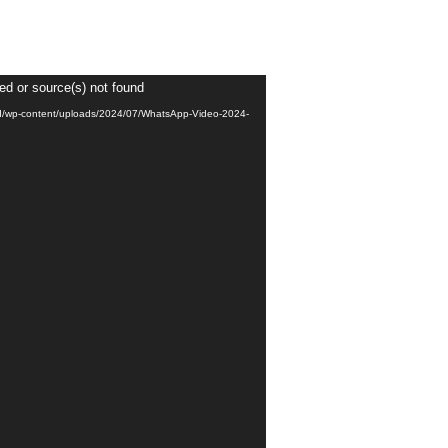
ed or source(s) not found
id/wp-content/uploads/2024/07/WhatsApp-Video-2024-