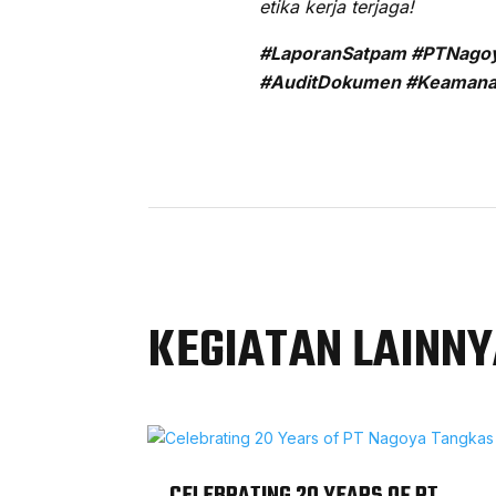
etika kerja terjaga!
#LaporanSatpam #PTNagoya
#AuditDokumen #Keamanan
KEGIATAN LAINN