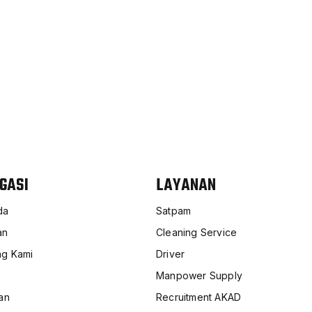
ERKUALITAS?
njut mengenai layanan kami
GASI
LAYANAN
da
Satpam
an
Cleaning Service
ng Kami
Driver
Manpower Supply
an
Recruitment AKAD