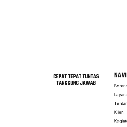
BUTUH SATPAM B
Hubungi kami untuk mengetahui lebih la
NAVI
CEPAT TEPAT TUNTAS
TANGGUNG JAWAB
Beran
Layan
Tenta
Klien
Kegiat