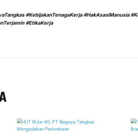
Tangkas #KebijakanTenagaKerja #HakAsasiManusia #Ke
Terjamin #EtikaKerja
YA